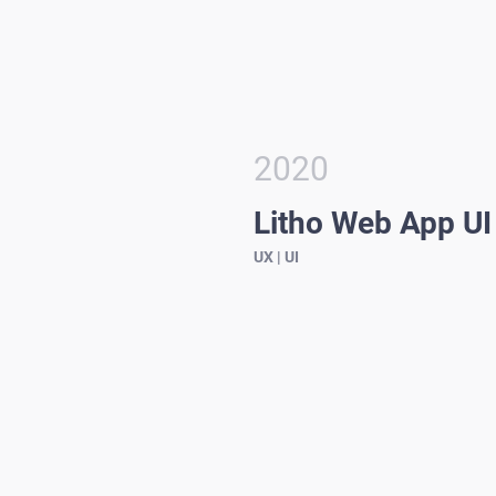
2020
Litho Web App UI
UX | UI