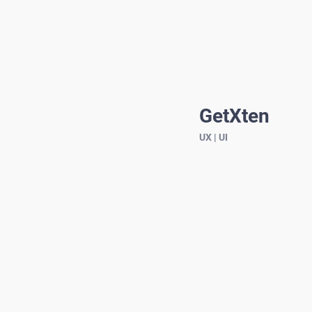
GetXten
UX | UI