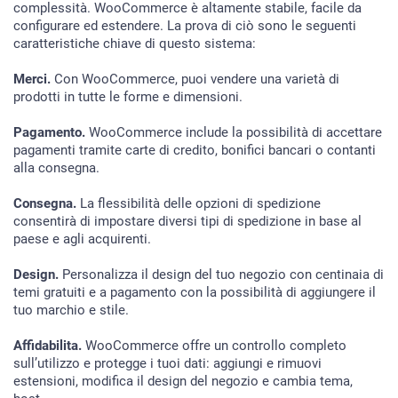
complessità. WooCommerce è altamente stabile, facile da
configurare ed estendere. La prova di ciò sono le seguenti
caratteristiche chiave di questo sistema:
Merci.
Con WooCommerce, puoi vendere una varietà di
HOME
prodotti in tutte le forme e dimensioni.
SERVIZI
Pagamento.
WooCommerce include la possibilità di accettare
pagamenti tramite carte di credito, bonifici bancari o contanti
RIGUARDO A NOI
alla consegna.
PORTFOLIO
Consegna.
La flessibilità delle opzioni di spedizione
consentirà di impostare diversi tipi di spedizione in base al
BRIEFS
paese e agli acquirenti.
BLOG
Design.
Personalizza il design del tuo negozio con centinaia di
CONTATTI
temi gratuiti e a pagamento con la possibilità di aggiungere il
tuo marchio e stile.
Affidabilita.
WooCommerce offre un controllo completo
sull’utilizzo e protegge i tuoi dati: aggiungi e rimuovi
estensioni, modifica il design del negozio e cambia tema,