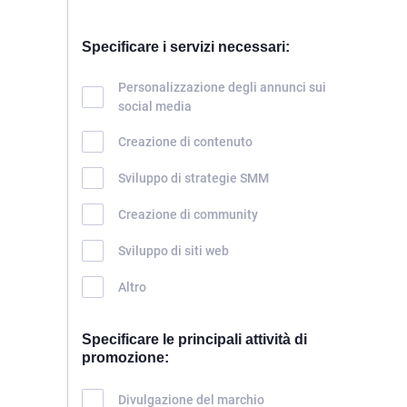
HOME
Specificare i servizi necessari:
SERVIZI
Personalizzazione degli annunci sui
RIGUARDO A NOI
social media
PORTFOLIO
Сreazione di contenuto
BRIEFS
Sviluppo di strategie SMM
BLOG
Creazione di community
CONTATTI
Sviluppo di siti web
Altro
Specificare le principali attività di
promozione:
Divulgazione del marchio