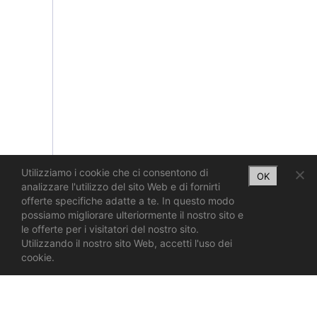
Utilizziamo i cookie che ci consentono di
OK
analizzare l'utilizzo del sito Web e di fornirti
offerte specifiche adatte a te. In questo modo
possiamo migliorare ulteriormente il nostro sito e
le offerte per i visitatori del nostro sito.
Utilizzando il nostro sito Web, accetti l'uso dei
cookie.