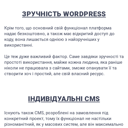
ЗРУЧНІСТЬ WORDPRESS
ГОЛОВНА
Крім того, що основний свій функціонал платформа
ПРО НАС
надає безкоштовно, а також має відкритий доступ до
коду, вона лишається однією з найзручніших у
ПОСЛУГИ
використанні.
ПОРТФОЛІО
Це теж дуже важливий фактор. Саме завдяки зручності та
БРИФИ
простоті використання, майже кожна людина, яка раніше
ніколи не працювала з сайтами, зможе опанувати її та
КАР’ЄРА
створити хоч і простий, але свій власний ресурс.
БЛОГ
КОНТАКТИ
ІНДИВІДУАЛЬНІ CMS
Існують також CMS, розроблені на замовлення під
конкретний проект, тому їх функціонал не настільки
різноманітний, як у масових систем, але він максимально