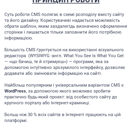
ПРИНЦИП РОБОТИ
Суть роботи CMS полягає в схемі розподілу вмісту сайту
та його дизайну. Користувачеві надається можливість
обрати шаблон, яким заздалегідь визначено оформлення
сторінки і лишається тільки заповнити його потрібною
інформацією.
Більшість CMS ґрунтується на використанні візуального
редактора (WYSIWYG -англ. What You See Is What You Get
— «що бачиш, те й отримуєш») — програми, яка за
допомогою інтуїтивно зрозумілого інтерфейсу, дозволяє
додавати або змінювати інформацію на сайті.
Найбільш популярним і універсальним варіантом CMS є
WordPress
, за допомогою якого можливо зробити
практично будь-який проект: від особистого сайту до
крупного порталу або Інтернет-крамниці.
Больш ніж 30 % всіх сайтів в Інтернеті працюють на цій
платформі.