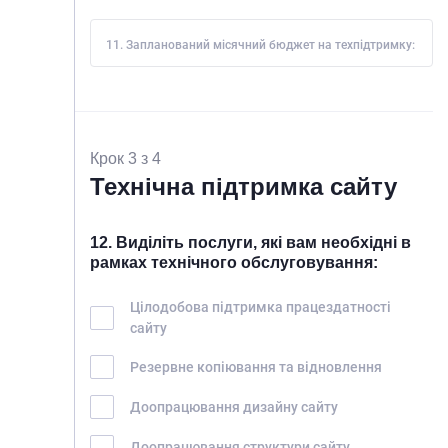
11. Запланований місячний бюджет на техпідтримку:
Крок 3 з 4
Технічна підтримка сайту
12. Виділіть послуги, які вам необхідні в
рамках технічного обслуговування:
Цілодобова підтримка працездатності
сайту
ГОЛОВНА
ПРО НАС
Резервне копіювання та відновлення
ПОСЛУГИ
Доопрацювання дизайну сайту
ПОРТФОЛІО
Доопрацювання структури сайту