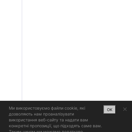
Ми використовуємо файли cookie, які
OK
дозволяють нам проаналізувати
використання веб-сайту та надати вам
конкретні пропозиції, що підходять саме вам.
Таким чином ми можемо додатково