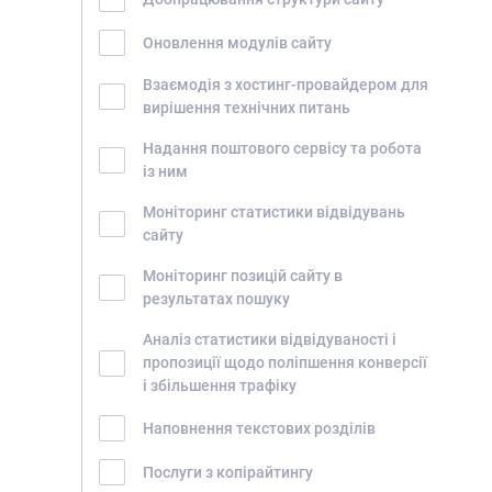
БРИФИ
Оновлення модулів сайту
КАР’ЄРА
Взаємодія з хостинг-провайдером для
БЛОГ
вирішення технічних питань
КОНТАКТИ
Надання поштового сервісу та робота
із ним
Моніторинг статистики відвідувань
сайту
Моніторинг позицій сайту в
результатах пошуку
Аналіз статистики відвідуваності і
пропозиції щодо поліпшення конверсії
і збільшення трафіку
Наповнення текстових розділів
Послуги з копірайтингу