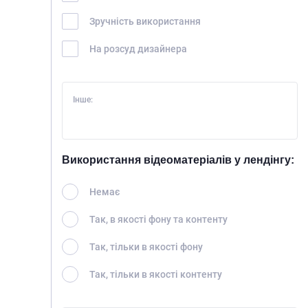
ПРО НАС
Зручність використання
ПОСЛУГИ
На розсуд дизайнера
ПОРТФОЛІО
БРИФИ
Інше:
КАР’ЄРА
БЛОГ
КОНТАКТИ
Використання відеоматеріалів у лендінгу:
Немає
Так, в якості фону та контенту
Так, тільки в якості фону
Так, тільки в якості контенту