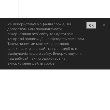
Ми використовуємо файли cookie, які
OK
дозволяють нам проаналізувати
використання веб-сайту та надати вам
конкретні пропозиції, що підходять саме вам.
Таким чином ми можемо додатково
вдосконалити наш сайт та пропозиції для
відвідувачів нашого сайту. Використовуючи
наш веб-сайт, ви погоджуєтесь на
використання файлів cookie.