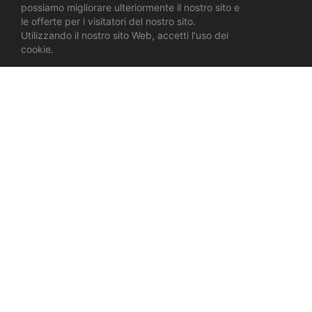
possiamo migliorare ulteriormente il nostro sito e
le offerte per i visitatori del nostro sito.
Utilizzando il nostro sito Web, accetti l'uso dei
cookie.