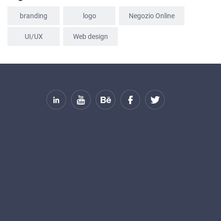
PORTFOLIO
branding
logo
Negozio Online
BRIEFS
UI/UX
Web design
BLOG
CONTATTI